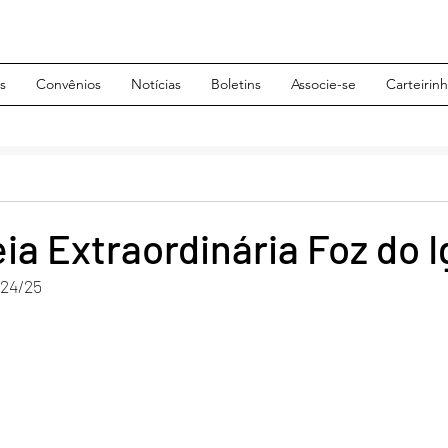
s
Convênios
Notícias
Boletins
Associe-se
Carteirin
a Extraordinária Foz do 
024/25