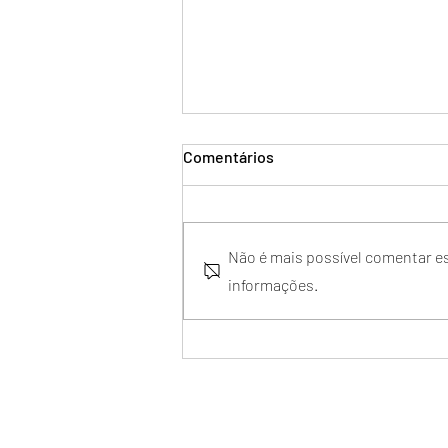
Comentários
Não é mais possível comentar es
informações.
Registro de Convenção
Coletiva