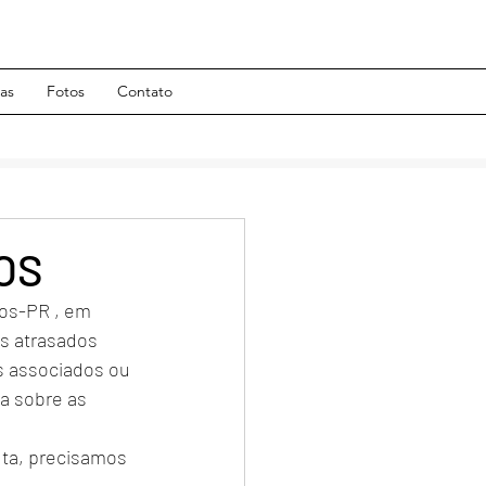
has
Fotos
Contato
OS
os-PR , em 
s atrasados 
s associados ou 
 sobre as 
uta, precisamos 