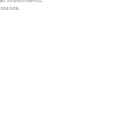
 ao Sindibombeiros.
essa luta.