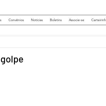
s
Convênios
Notícias
Boletins
Associe-se
Carteirin
 golpe