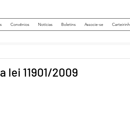
s
Convênios
Notícias
Boletins
Associe-se
Carteirin
a lei 11901/2009